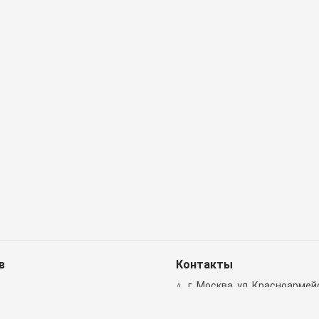
в
Контакты
г. Москва, ул. Красноармейск
8 (499) 372-00-30
(отд