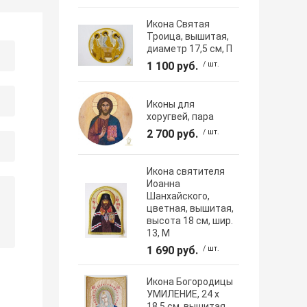
Икона Святая
Троица, вышитая,
диаметр 17,5 см, П
1 100 руб.
/ шт.
Иконы для
хоругвей, пара
2 700 руб.
/ шт.
Икона святителя
Иоанна
Шанхайского,
цветная, вышитая,
высота 18 см, шир.
13, М
1 690 руб.
/ шт.
Икона Богородицы
УМИЛЕНИЕ, 24 х
18,5 см, вышитая