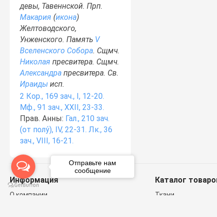
девы, Тавеннской. Прп.
Макария
(
икона
)
Желтоводского,
Унженского. Память
V
Вселенского Собора
. Сщмч.
Николая
пресвитера. Сщмч.
Александра
пресвитера. Св.
Ираиды
исп.
2 Кор., 169 зач., I, 12-20.
Мф., 91 зач., XXII, 23-33.
Прав. Анны:
Гал., 210 зач.
(от полу́), IV, 22-31.
Лк., 36
зач., VIII, 16-21.
Отправьте нам
сообщение
Информация
Каталог товаро
О компании
Ткани
Контакты