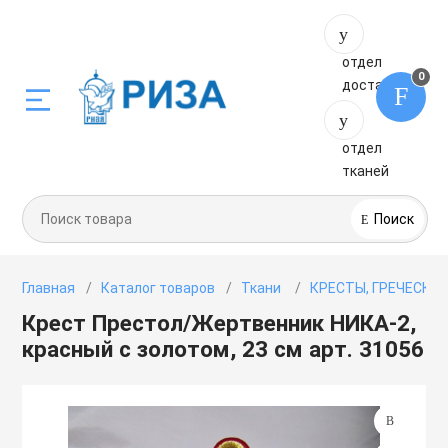
отдел
8 (499) 37
0
доставки
-00-30
отдел
8 (925) 00
тканей
-10-73
Поиск
ОЕ КРУЖЕВО ИЗ
К
Главная
Каталог товаров
Ткани
КРЕСТЫ, ГРЕЧЕСКИ
Крест Престол/Жертвенник НИКА-2,
красный с золотом, 23 см арт. 31056
ЕЯ