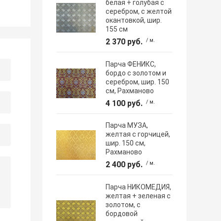
белая + голубая с
серебром, с желтой
окантовкой, шир.
155 см
2 370 руб.
/ м.
Парча ФЕНИКС,
бордо с золотом и
серебром, шир. 150
см, Рахманово
4 100 руб.
/ м.
Парча МУЗА,
желтая с горчицей,
шир. 150 см,
Рахманово
2 400 руб.
/ м.
Парча НИКОМЕДИЯ,
желтая + зеленая с
золотом, с
бордовой