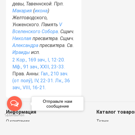
девы, Тавеннской. Прп.
Макария
(
икона
)
Желтоводского,
Унженского. Память
V
Вселенского Собора
. Сщмч.
Николая
пресвитера. Сщмч.
Александра
пресвитера. Св.
Ираиды
исп.
2 Кор., 169 зач., I, 12-20.
Мф., 91 зач., XXII, 23-33.
Прав. Анны:
Гал., 210 зач.
(от полу́), IV, 22-31.
Лк., 36
зач., VIII, 16-21.
Отправьте нам
сообщение
Информация
Каталог товаро
О компании
Ткани
Контакты