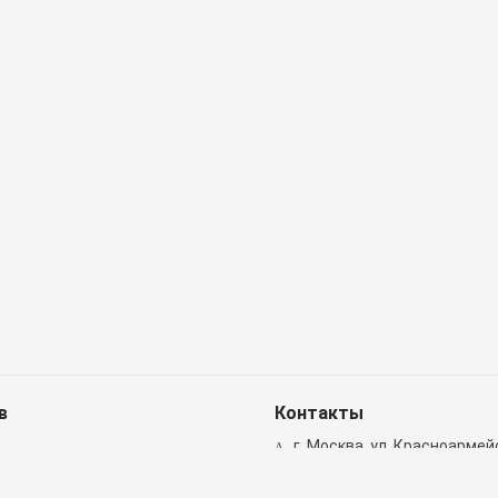
в
Контакты
г. Москва, ул. Красноармейск
8 (499) 372-00-30
(отд